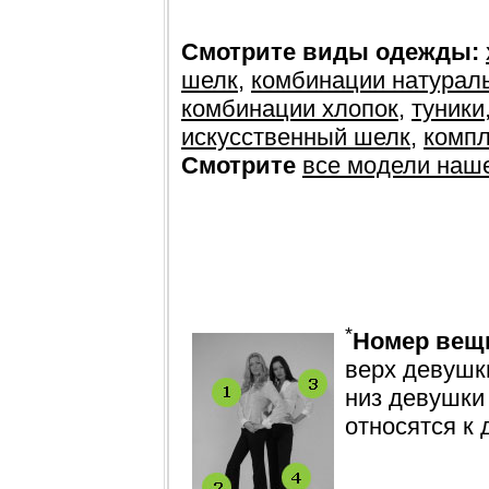
Смотрите виды одежды:
шелк
,
комбинации натурал
комбинации хлопок
,
туники
искусственный шелк
,
компл
Смотрите
все модели наш
*
Номер вещ
верх девушки
низ девушки
относятся к 