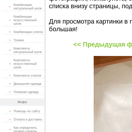
списка внизу страницы, по
Комбинации
натуральный шелк
Комбинации
Для просмотра картинки в 
искусственный
шелк
большая!
Комбинации хлопок
Туники
<< Предыдущая ф
Комплекты
натуральный шелк
Комплекты
искусственный
шелк
Комплекты хлопок
Домашняя одежда
Пляжная одежда
Инфо
Помощь по сайту
Оплата и доставка
Как определить
размер одежды