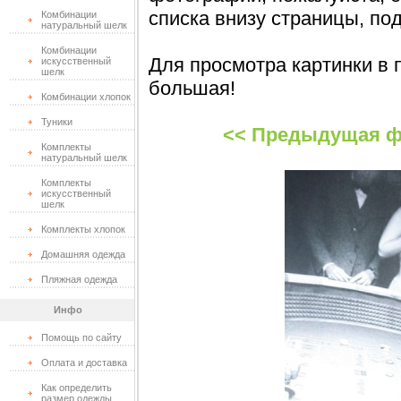
списка внизу страницы, по
Комбинации
натуральный шелк
Комбинации
Для просмотра картинки в 
искусственный
шелк
большая!
Комбинации хлопок
Туники
<< Предыдущая ф
Комплекты
натуральный шелк
Комплекты
искусственный
шелк
Комплекты хлопок
Домашняя одежда
Пляжная одежда
Инфо
Помощь по сайту
Оплата и доставка
Как определить
размер одежды