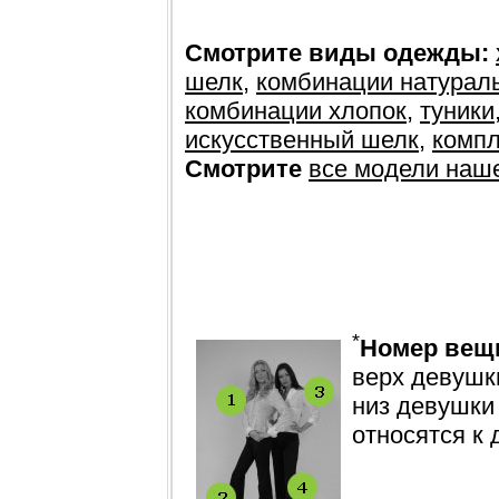
Смотрите виды одежды:
шелк
,
комбинации натурал
комбинации хлопок
,
туники
искусственный шелк
,
компл
Смотрите
все модели наш
*
Номер вещ
верх девушки
низ девушки
относятся к 