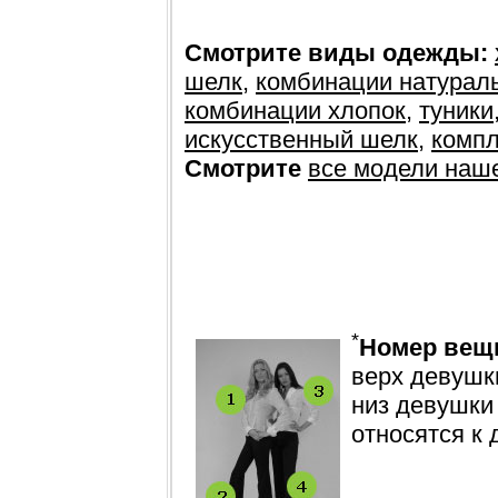
Смотрите виды одежды:
шелк
,
комбинации натурал
комбинации хлопок
,
туники
искусственный шелк
,
компл
Смотрите
все модели наш
*
Номер вещ
верх девушки
низ девушки
относятся к 