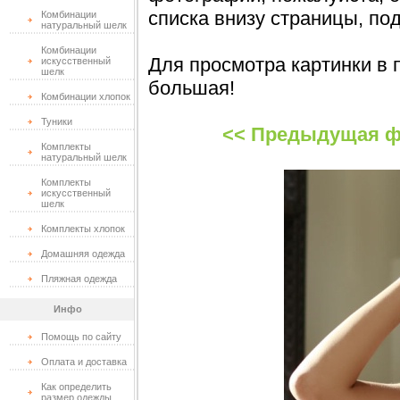
списка внизу страницы, по
Комбинации
натуральный шелк
Комбинации
Для просмотра картинки в 
искусственный
шелк
большая!
Комбинации хлопок
Туники
<< Предыдущая ф
Комплекты
натуральный шелк
Комплекты
искусственный
шелк
Комплекты хлопок
Домашняя одежда
Пляжная одежда
Инфо
Помощь по сайту
Оплата и доставка
Как определить
размер одежды