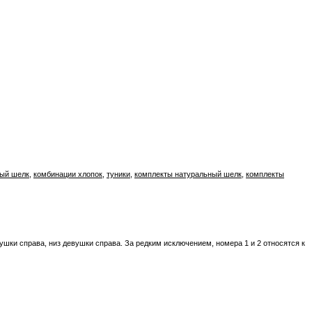
ный шелк
,
комбинации хлопок
,
туники
,
комплекты натуральный шелк
,
комплекты
ушки справа, низ девушки справа. За редким исключением, номера 1 и 2 относятся к