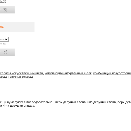
змер
уб.
змер
халаты искусственный шелк
,
комбинации натуральный шелк
,
комбинации искусствен
ежда
,
пляжная одежда
вещи нумеруются последовательно - верх девушки слева, низ девушки слева, верх дев
и 4 - к девушке справа.