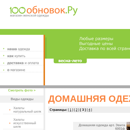
Смотреть фото >
ДОМАШНЯЯ ОДЕ
Виды одежды
Халаты
Страницы:
[
1
] [
2
]
[ 3 ]
[
4
]
натуральный шелк
Халаты
искусственный
Домашняя одежда арт. Эвита
шелк
6001ф