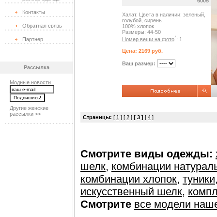
6005
Контакты
Халат. Цвета в наличии: зеленый,
голубой, сирень
Обратная связь
100% хлопок
Размеры: 44-50
*
Номер вещи на фото
: 1
Партнер
Цена: 2169 руб.
Ваш размер:
Рассылка
Модные новости
Другие женские
рассылки >>
Страницы:
[
1
] [
2
]
[ 3 ]
[
4
]
Смотрите виды одежды:
шелк
,
комбинации натурал
комбинации хлопок
,
туники
искусственный шелк
,
компл
Смотрите
все модели наш