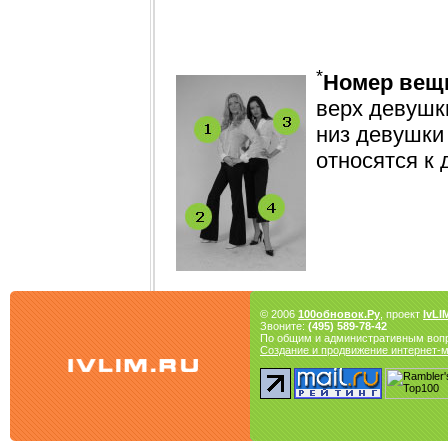
*
Номер вещ
верх девушки
низ девушки
относятся к 
© 2006
100обновок.Ру
, проект
IvLI
Звоните:
(495) 589-78-42
По общим и административным воп
Создание и продвижение интернет-ма