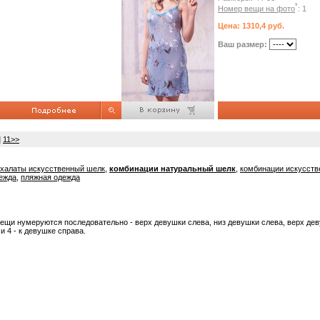
*
Номер вещи на фото
: 1
Цена: 1310,4 руб.
Ваш размер:
]
11>>
халаты искусственный шелк
,
комбинации натуральный шелк
,
комбинации искусст
ежда
,
пляжная одежда
вещи нумеруются последовательно - верх девушки слева, низ девушки слева, верх дев
и 4 - к девушке справа.