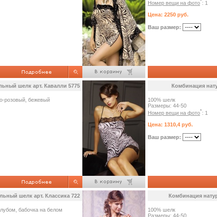
*
Номер вещи на фото
: 1
Цена: 2250 руб.
Ваш размер:
ьный шелк арт. Кавалли 5775
Комбинация нату
но-розовый, бежевый
100% шелк
Размеры: 44-50
*
Номер вещи на фото
: 1
Цена: 1310,4 руб.
Ваш размер:
ьный шелк арт. Классика 722
Комбинация натур
олубом, бабочка на белом
100% шелк
Размеры: 44-50