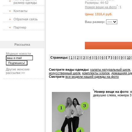
размер одежды
Размеры: 44-52
*
Номер вещи на фото
: 1
Контакты
Цена: 1310,4 руб.
Обратная связь
Ваш размер:
Партнер
Рассылка
Модные новости
Страницы:
[
1
] [
2
] [
3
] [
4
] [
5
] [
6
]
[ 7 ]
[
8
] [
9
] [
10
Другие женские
Смотрите виды одежды:
халаты натуральный шелк
,
рассылки >>
искусственный шелк
,
комплекты хлопок
,
домашняя од
Смотрите
все модели нашей одежды на фото
*
Номер вещи на фото
: 
девушке слева, номера 3 