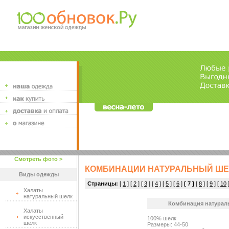
Смотреть фото >
КОМБИНАЦИИ НАТУРАЛЬНЫЙ ШЕ
Виды одежды
Страницы:
[
1
] [
2
] [
3
] [
4
] [
5
] [
6
]
[ 7 ]
[
8
] [
9
] [
10
Халаты
натуральный шелк
Комбинация натураль
Халаты
искусственный
100% шелк
шелк
Размеры: 44-50